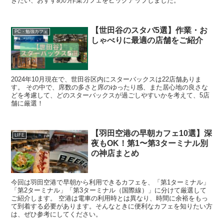
きたい、おすすめの作業カフェをピックアップしました。
【世田谷のスタバ5選】作業・お
PC・勉強カフェ
しゃべりに最適の店舗をご紹介
2024年10月現在で、世田谷区内にスターバックスは22店舗ありま
す。 その中で、席数の多さと席のゆったり感、また居心地の良さな
どを考慮して、どのスターバックスが過ごしやすいかを考えて、5店
舗に厳選！
【羽田空港の早朝カフェ10選】深
LIFE
夜もOK！第1〜第3ターミナル別
の神店まとめ
今回は羽田空港で早朝から利用できるカフェを、「第1ターミナル」
「第2ターミナル」「第3ターミナル（国際線）」に分けて厳選して
ご紹介します。 空港は電車の利用時とは異なり、時間に余裕をもっ
て到着する必要があります。そんなときに便利なカフェを知りたい方
は、ぜひ参考にしてください。